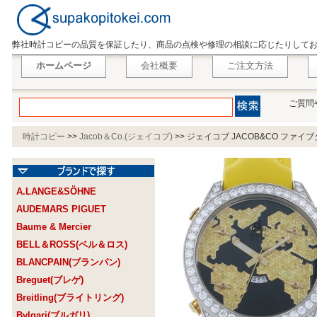
弊社時計コピーの品質を保証したり、商品の点検や修理の相談に応じたりして
ホームページ
会社概要
ご注文方法
ご質問
時計コピー
>>
Jacob＆Co.(ジェイコブ)
>>
ジェイコブ JACOB&CO ファイブタ
A.LANGE&SÖHNE
AUDEMARS PIGUET
Baume & Mercier
BELL＆ROSS(ベル＆ロス)
BLANCPAIN(ブランパン)
Breguet(ブレゲ)
Breitling(ブライトリング)
Bvlgari(ブルガリ)