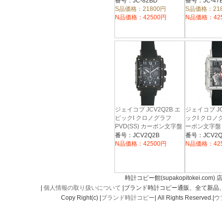
番号：JC-82BD
番号：JC-47
S品価格：21800円
S品価格：21
N品価格：42500円
N品価格：42
ジェイコブ JCV2Q2B エ
ジェイコブ JC
ピックI クロノグラフ
ックI クロノグ
PVD(SS) カーボン文字盤
ーボン文字盤
自動巻 ラバー
ー
番号：JCV2Q2B
番号：JCV2Q
N品価格：42500円
N品価格：42
時計コピー館(supakopitokei.com) 
|
個人情報の取り扱いについて
|ブランド時計コピー通販、全て新品
Copy Right(c) |
ブランド時計コピー
| All Rights Reserved.|
ウ