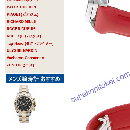
PATEK PHILIPPE
PIAGET(ピアジェ)
RICHARD MILLE
ROGER DUBUIS
ROLEX(ロレックス)
Tag Heuer(タグ・ホイヤー)
ULYSSE NARDIN
Vacheron Constantin
ZENITH(ゼニス)