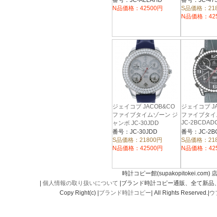
番号：JC-ALLAHD
番号：JC-47
N品価格：42500円
S品価格：21
N品価格：42
ジェイコブ JACOB&CO
ジェイコブ JA
ファイブタイムゾーン ジ
ファイブタイ
JC-2BCDAD
ャンボ JC-30JDD
番号：JC-30JDD
番号：JC-2B
S品価格：21800円
S品価格：21
N品価格：42500円
N品価格：42
時計コピー館(supakopitokei.com) 
|
個人情報の取り扱いについて
|ブランド時計コピー通販、全て新品
Copy Right(c) |
ブランド時計コピー
| All Rights Reserved.|
ウ