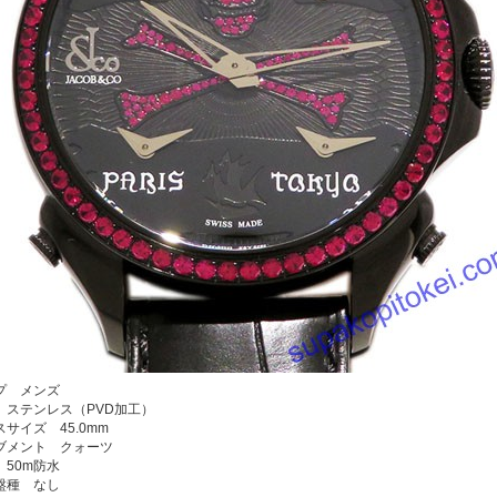
プ メンズ
 ステンレス（PVD加工）
サイズ 45.0mm
ブメント クォーツ
 50m防水
盤種 なし