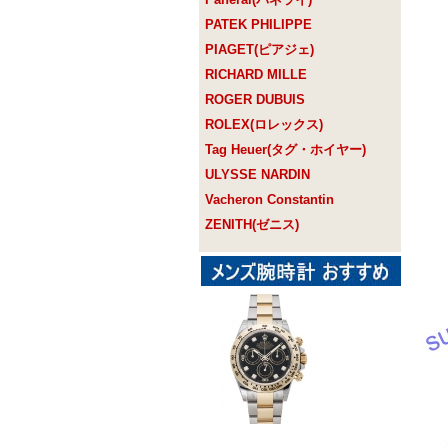
PATEK PHILIPPE
PIAGET(ピアジェ)
RICHARD MILLE
ROGER DUBUIS
ROLEX(ロレックス)
Tag Heuer(タグ・ホイヤー)
ULYSSE NARDIN
Vacheron Constantin
ZENITH(ゼニス)