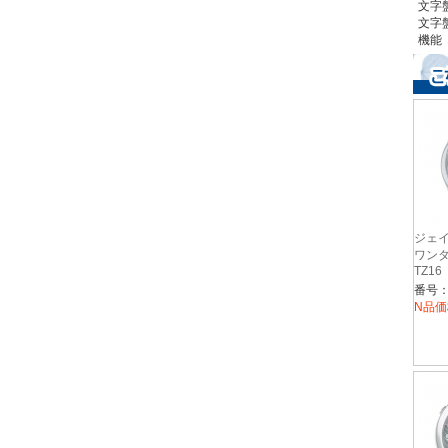
文字
文字
機能
ジェイ
ワンタ
TZ16
番号：J
N品価