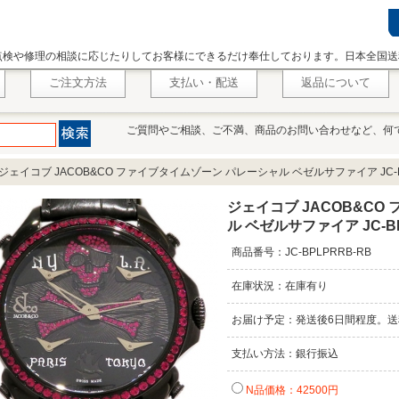
点検や修理の相談に応じたりしてお客様にできるだけ奉仕しております。日本全国送
ご注文方法
支払い・配送
返品について
ご質問やご相談、ご不満、商品のお問い合わせなど、何
ジェイコブ JACOB&CO ファイブタイムゾーン パレーシャル ベゼルサファイア JC-BP
ジェイコブ JACOB&CO
ル ベゼルサファイア JC-BP
商品番号：JC-BPLPRRB-RB
在庫状況：在庫有り
お届け予定：発送後6日間程度。送
支払い方法：銀行振込
N品価格：42500円