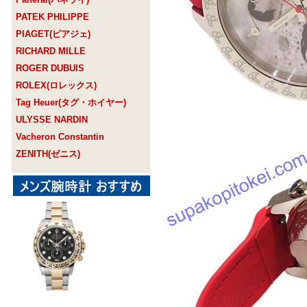
PATEK PHILIPPE
PIAGET(ピアジェ)
RICHARD MILLE
ROGER DUBUIS
ROLEX(ロレックス)
Tag Heuer(タグ・ホイヤー)
ULYSSE NARDIN
Vacheron Constantin
ZENITH(ゼニス)