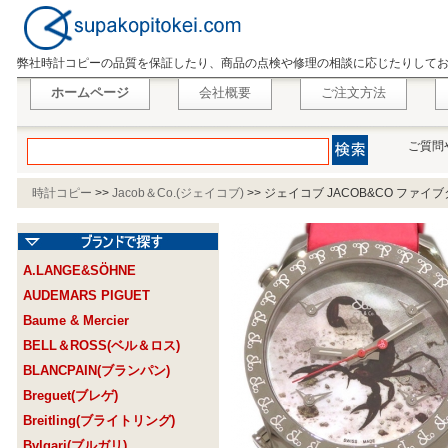
弊社時計コピーの品質を保証したり、商品の点検や修理の相談に応じたりして
ホームページ
会社概要
ご注文方法
ご質問
時計コピー
>>
Jacob＆Co.(ジェイコブ)
>>
ジェイコブ JACOB&CO ファイブ
A.LANGE&SÖHNE
AUDEMARS PIGUET
Baume & Mercier
BELL＆ROSS(ベル＆ロス)
BLANCPAIN(ブランパン)
Breguet(ブレゲ)
Breitling(ブライトリング)
Bvlgari(ブルガリ)