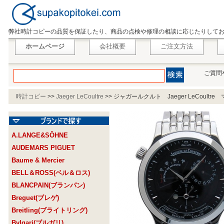
弊社時計コピーの品質を保証したり、商品の点検や修理の相談に応じたりして
ホームページ
会社概要
ご注文方法
ご質問
時計コピー
>>
Jaeger LeCoultre
>>
ジャガールクルト Jaeger LeCoult
A.LANGE&SÖHNE
AUDEMARS PIGUET
Baume & Mercier
BELL＆ROSS(ベル＆ロス)
BLANCPAIN(ブランパン)
Breguet(ブレゲ)
Breitling(ブライトリング)
Bvlgari(ブルガリ)