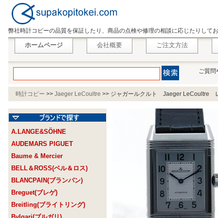
弊社時計コピーの品質を保証したり、商品の点検や修理の相談に応じたりして
ホームページ
会社概要
ご注文方法
ご質問
時計コピー
>>
Jaeger LeCoultre
>>
ジャガールクルト Jaeger LeCoult
A.LANGE&SÖHNE
AUDEMARS PIGUET
Baume & Mercier
BELL＆ROSS(ベル＆ロス)
BLANCPAIN(ブランパン)
Breguet(ブレゲ)
Breitling(ブライトリング)
Bvlgari(ブルガリ)