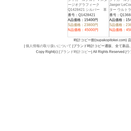
ージオグラフィーク
Jaeger LeC
Q1428421 シルバー 革
ター ウルト
ベルト
ン Q136847
番号：Q1428421
番号：Q1368
A品価格：15400円
A品価格：15
S品価格：23800円
S品価格：23
N品価格：45000円
N品価格：45
時計コピー館(supakopitokei.com) 
|
個人情報の取り扱いについて
|ブランド時計コピー通販、全て新品
Copy Right(c) |
ブランド時計コピー
| All Rights Reserved.|
ウ