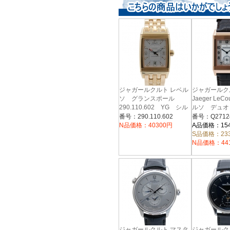
ジャガールクルト レベル
ジャガール
ソ グランスポール
Jaeger LeC
290.110.602 YG シル
ルソ デュ
バー
Q271241
番号：290.110.602
番号：Q2712
ルド 手巻き
N品価格：40300円
A品価格：15
S品価格：23
N品価格：44
ジャガールクルト マスタ
ジャガール