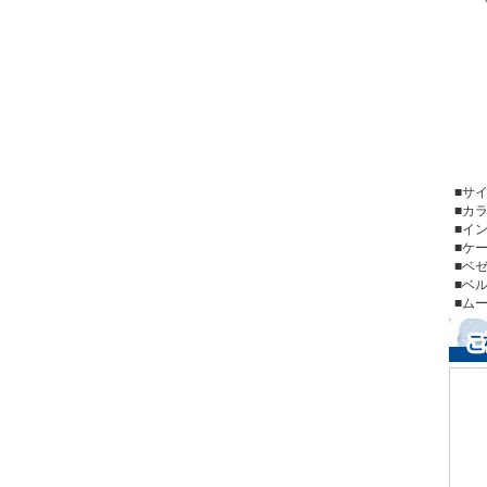
■
■
■イ
■ケ
■ベ
■
■ム