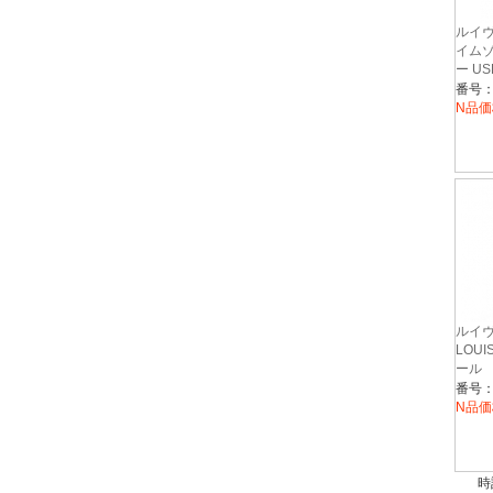
ルイヴ
イムゾ
ー US
番号：
N品価
ルイ
LOUI
ール 
番号：
N品価
時