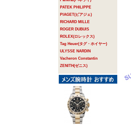
PATEK PHILIPPE
PIAGET(ピアジェ)
RICHARD MILLE
ROGER DUBUIS
ROLEX(ロレックス)
Tag Heuer(タグ・ホイヤー)
ULYSSE NARDIN
Vacheron Constantin
ZENITH(ゼニス)