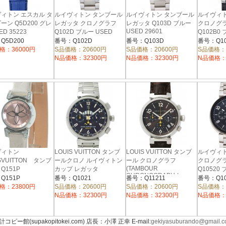
ィトン エスカル タ
ルイヴィトン タンブール
ルイヴィトン タンブール
ルイヴィ
ーン Q5D200 グレ
レガッタ クロノグラフ
レガッタ Q103D ブルー
クロノグラ
USED 29601
ED 35223
Q102D ブルー USED
Q102B0
35420
36525
Q5D200
番号：Q102D
番号：Q103D
番号：Q10
格：36000円
S品価格：20600円
S品価格：20600円
S品価格：
N品価格：32300円
N品価格：32300円
N品価格：
ヴィトン
LOUIS VUITTON タンブ
LOUIS VUITTON タンブ
ルイヴィ
SVUITTON タンブ
ールクロノ ルイヴィトン
ール クロノグラフ
クロノグラ
(TAMBOUR
Q151P
カップ レガッタ
Q10520
CHRONOGRAPH /
(TAMBOUR CHRONO LV
32602
Q151P
番号：Q1021
番号：Q11211
番号：Q10
Ref.Q11211)
CUP REGATTA /
格：23800円
S品価格：20600円
S品価格：20600円
S品価格：
Ref.Q1021
N品価格：32300円
N品価格：32300円
N品価格：
計コピー館(supakopitokei.com) 店長：小澤 正幸 E-mail:
gekiyasuburando@gmail.