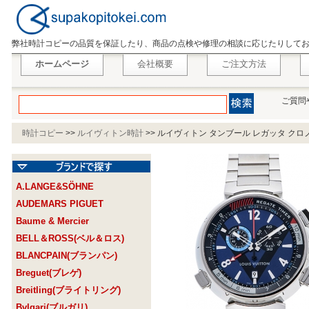
弊社時計コピーの品質を保証したり、商品の点検や修理の相談に応じたりして
ホームページ
会社概要
ご注文方法
ご質問
時計コピー
>>
ルイヴィトン時計
>>
ルイヴィトン タンブール レガッタ クロノグラ
A.LANGE&SÖHNE
AUDEMARS PIGUET
Baume & Mercier
BELL＆ROSS(ベル＆ロス)
BLANCPAIN(ブランパン)
Breguet(ブレゲ)
Breitling(ブライトリング)
Bvlgari(ブルガリ)