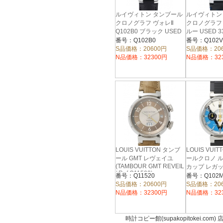
ルイヴィトン タンブール
ルイヴィトン
クロノグラフ ヴォレⅡ
クロノグラフ Q
Q102B0 ブラック USED
ルー USED 3
36525
番号：Q102B0
番号：Q102V
S品価格：20600円
S品価格：20
N品価格：32300円
N品価格：32
LOUIS VUITTON タンブ
LOUIS VUI
ール GMT レヴェイユ
ールクロノ 
(TAMBOUR GMT REVEIL
カップ レガ
/ Ref.Q11520)
(TAMBOUR 
番号：Q11520
番号：Q102M
CUP REGATT
S品価格：20600円
S品価格：20
Ref.Q102M1)
N品価格：32300円
N品価格：32
時計コピー館(supakopitokei.com) 