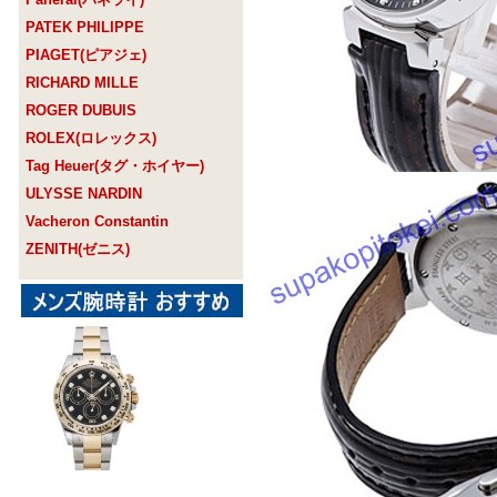
PATEK PHILIPPE
PIAGET(ピアジェ)
RICHARD MILLE
ROGER DUBUIS
ROLEX(ロレックス)
Tag Heuer(タグ・ホイヤー)
ULYSSE NARDIN
Vacheron Constantin
ZENITH(ゼニス)