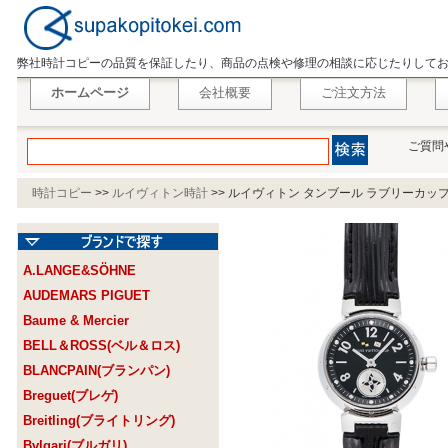
弊社時計コピーの品質を保証したり、商品の点検や修理の相談に応じたりして
ホームページ
会社概要
ご注文方法
ご質問
時計コピー
>>
ルイヴィトン時計
>>
ルイヴィトン タンブール ラブリーカップ PM
A.LANGE&SÖHNE
AUDEMARS PIGUET
Baume & Mercier
BELL＆ROSS(ベル＆ロス)
BLANCPAIN(ブランパン)
Breguet(ブレゲ)
Breitling(ブライトリング)
Bvlgari(ブルガリ)