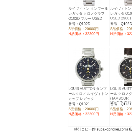
ルイヴィトン タンブール
ルイヴィトン
レガッタ クロノグラフ
レガッタ Q10
USED 29601
Q102D ブルー USED
35420
番号：Q102D
番号：Q103
S品価格：20600円
S品価格：20
N品価格：32300円
N品価格：32
LOUIS VUITTON タンブ
LOUIS VUI
ールクロノ ルイヴィトン
ール クロノ
(TAMBOUR
カップ レガッタ
CHRONOGRA
(TAMBOUR CHRONO LV
番号：Q1021
番号：Q1121
Ref.Q11211)
CUP REGATTA /
S品価格：20600円
S品価格：20
Ref.Q1021
N品価格：32300円
N品価格：32
時計コピー館(supakopitokei.com) 