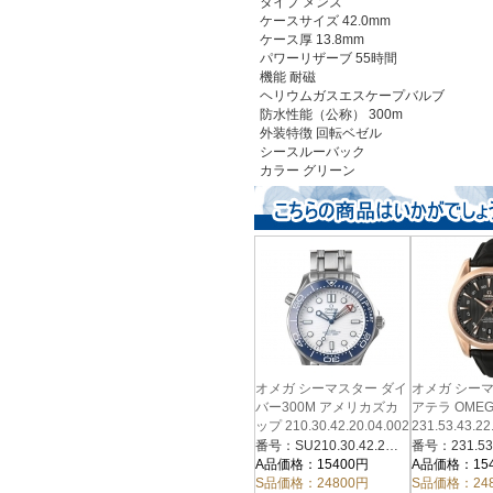
タイプ メンズ
ケースサイズ 42.0mm
ケース厚 13.8mm
パワーリザーブ 55時間
機能 耐磁
ヘリウムガスエスケープバルブ
防水性能（公称） 300m
外装特徴 回転ベゼル
シースルーバック
カラー
グリーン
オメガ シーマスター ダイ
オメガ シー
バー300M アメリカズカ
アテラ OMEG
ップ 210.30.42.20.04.002
231.53.43.2
ズ
番号：SU210.30.42.20.04.002
A品価格：15400円
A品価格：15
S品価格：24800円
S品価格：24