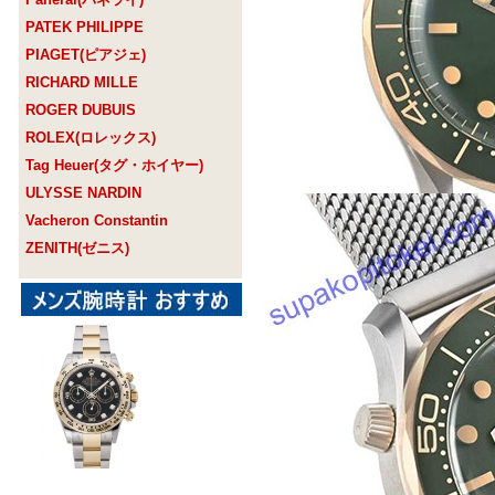
PATEK PHILIPPE
PIAGET(ピアジェ)
RICHARD MILLE
ROGER DUBUIS
ROLEX(ロレックス)
Tag Heuer(タグ・ホイヤー)
ULYSSE NARDIN
Vacheron Constantin
ZENITH(ゼニス)