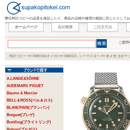
弊社時計コピーの品質を保証したり、商品の点検や修理の相談に応じたりして
ホームページ
会社概要
ご注文方法
ご質問
時計コピー
>>
OMEGA(オメガ)
>>
OMEGA - シーマスター
>>
オメガ コピー シー
A.LANGE&SÖHNE
AUDEMARS PIGUET
Baume & Mercier
BELL＆ROSS(ベル＆ロス)
BLANCPAIN(ブランパン)
Breguet(ブレゲ)
Breitling(ブライトリング)
Bvlgari(ブルガリ)