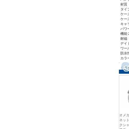
材質
タイ
ケース
ケース
キャリ
パワ
機能
耐磁
デイ
ワー
防水性
カラ
オメガ
ネット
クシャ