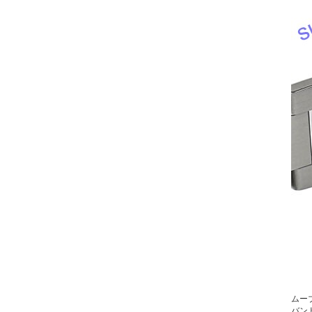
ムー
バン