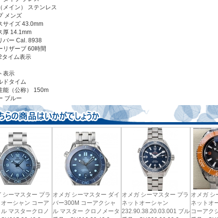
（メイン） ステンレス
プ メンズ
サイズ 43.0mm
厚 14.1mm
バー Cal. 8938
ーリザーブ 60時間
 2タイム表示
ト表示
ルドタイム
能（公称） 150m
ー
ブルー
 シーマスター プラ
オメガ シーマスター ダイ
オメガ シーマスター プラ
オメガ シ
オーシャン コーア
バー300M コーアクシャ
ネットオーシャン
ネットオー
ル マスタークロノ
ル マスター クロノメータ
232.90.38.20.03.001 ブル
コーアク