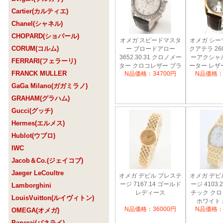
Cartier(カルティエ)
Chanel(シャネル)
CHOPARD(ショパール)
オメガ スピードマスタ
オメガ シー
CORUM(コルム)
ー ブロードアロー
クアテラ 2604
3652.30.31 クロノメー
ーアクシャ
FERRARI(フェラーリ)
ター クロコレザー ブラ
ーター レザ
FRANCK MULLER
N品価格：34700円
N品価格：
ック/シルバー メンズ
シルバー
GaGa Milano(ガガミラノ)
GRAHAM(グラハム)
Gucci(グッチ)
Hermes(エルメス)
Hublot(ウブロ)
IWC
Jacob＆Co.(ジェイコブ)
Jaeger LeCoultre
オメガ デビル プレステ
オメガ デビ
ージ 7167.14 ゴールド
ージ 4103
Lamborghini
レディース
チック ク
LouisVuitton(ルイヴィトン)
ホワイト
N品価格：36000円
N品価格：
OMEGA(オメガ)
Panerai(パネライ)