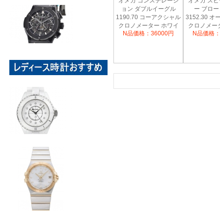
オメガ コンステレーシ
オメガ ス
ョン ダブルイーグル
ー ブロ
1190.70 コーアクシャル
3152.30
クロノメーター ホワイ
クロノメー
N品価格：36000円
N品価格：
トシェル ボーイズ
ー 