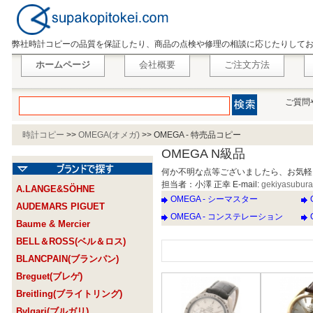
弊社時計コピーの品質を保証したり、商品の点検や修理の相談に応じたりして
ホームページ
会社概要
ご注文方法
ご質問
時計コピー
>>
OMEGA(オメガ)
>>
OMEGA - 特売品コピー
OMEGA N級品
何か不明な点等ございましたら、お気軽
担当者：小澤 正幸 E-mail:
gekiyasubur
A.LANGE&SÖHNE
OMEGA - シーマスター
AUDEMARS PIGUET
OMEGA - コンステレーション
Baume & Mercier
BELL＆ROSS(ベル＆ロス)
BLANCPAIN(ブランパン)
Breguet(ブレゲ)
Breitling(ブライトリング)
Bvlgari(ブルガリ)