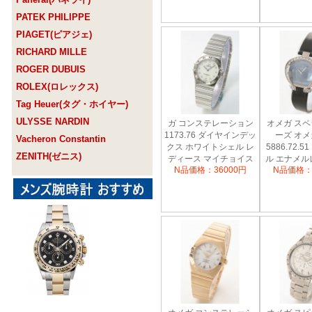
PATEK PHILIPPE
PIAGET(ピアジェ)
RICHARD MILLE
ROGER DUBUIS
ROLEX(ロレックス)
Tag Heuer(タグ・ホイヤー)
ULYSSE NARDIN
ガ コンステレーション
オメガ ス
1173.76 ダイヤインデッ
ーズ オ
Vacheron Constantin
クス ホワイトシェル レ
5886.72.
ZENITH(ゼニス)
ディース マイチョイス
ル エナメル
N品価格：36000円
N品価格：
ック/ブルー
ィ