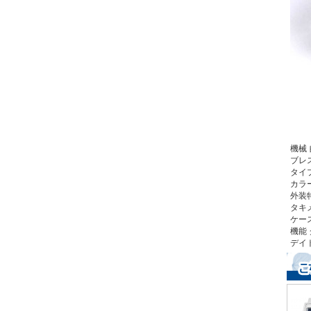
機械
ブレ
タイ
カラ
外装
タキ
ケー
機能
デイ