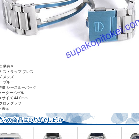
自動巻き
ス ストラップ
ブレス
プ
メンズ
ー
ブルー
特徴
シースルーバック
メーターベゼル
スサイズ
44.0mm
クロノグラフ
ト表示