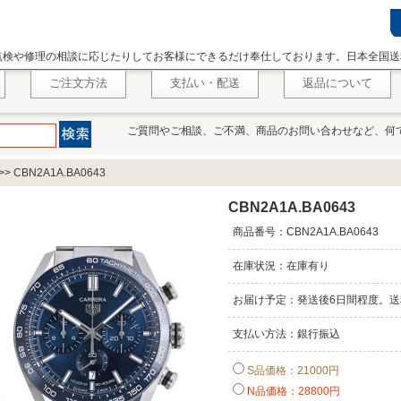
点検や修理の相談に応じたりしてお客様にできるだけ奉仕しております。日本全国送
ご注文方法
支払い・配送
返品について
ご質問やご相談、ご不満、商品のお問い合わせなど、何
>>
CBN2A1A.BA0643
CBN2A1A.BA0643
商品番号：CBN2A1A.BA0643
在庫状況：在庫有り
お届け予定：発送後6日間程度。送
支払い方法：銀行振込
S品価格：21000円
N品価格：28800円