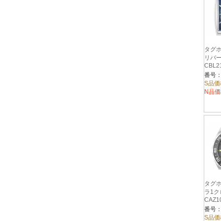
タグホ
リバー
CBL2
S品価
N品価
タグホ
ラ1
CAZ1
S品価