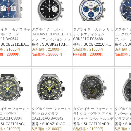
イヤー モナコ キャ
タグホイヤー カレラ
タグホイヤー カレラ リミ
タグホイ
ホイヤー02
DATO45 HODINKEE リミ
テッドエディション
ラ1 クロ
111.BA0644
CBK221C.FC6488
テッドエディション アメ
ブル レ
リカ CBK221D.FC6479
ル CAZ10
番号：SUCBL2111.BA0644
番号：SUCBK221D.FC6479
番号：SUCBK221C.FC6488
格：21000円
S品価格：21000円
S品価格：21000円
S品価格：
格：28800円
N品価格：28800円
N品価格：28800円
N品価格：
イヤー フォーミュ
タグホイヤー フォーミュ
タグホイヤー フォーミュ
タグホイヤ
クロノグラフ
ラ1クロノグラフ
ラ1 クロノグラフ アイル
リバーホイ
01AG.FC8304
CAZ101AG.BA0842
トン セナ スペシャルエデ
グラフ 
ィション
ルエディ
番号：SUCAZ101AG.FC8304
番号：SUCAZ101AG.BA0842
番号：SUCAZ101AF.BA0637
CAZ101AF.BA0637
CBN2A1F
格：21000円
S品価格：21000円
S品価格：21000円
S品価格：