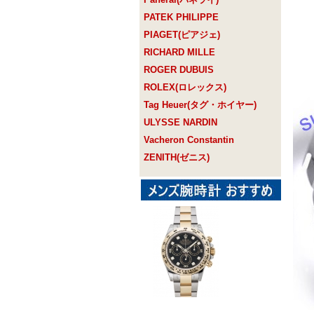
PATEK PHILIPPE
PIAGET(ピアジェ)
RICHARD MILLE
ROGER DUBUIS
ROLEX(ロレックス)
Tag Heuer(タグ・ホイヤー)
ULYSSE NARDIN
Vacheron Constantin
ZENITH(ゼニス)