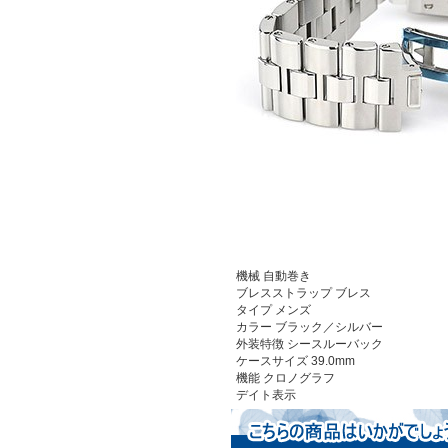
機械
自動巻き
ブレスストラップ
ブレス
タイプ
メンズ
カラー
ブラック／シルバー
外装特徴
シースルーバック
ケースサイズ
39.0mm
機能
クロノグラフ
デイト表示