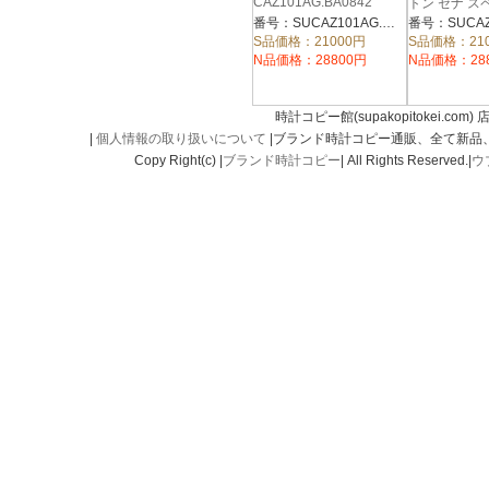
CAZ101AG.BA0842
トン セナ 
ィション
番号：SUCAZ101AG.BA0842
CAZ101AF.B
S品価格：21000円
S品価格：21
N品価格：28800円
N品価格：28
時計コピー館(supakopitokei.com) 
|
個人情報の取り扱いについて
|ブランド時計コピー通販、全て新品
Copy Right(c) |
ブランド時計コピー
| All Rights Reserved.|
ウ