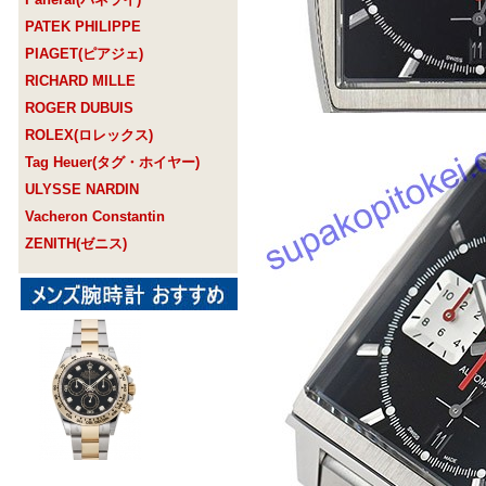
PATEK PHILIPPE
PIAGET(ピアジェ)
RICHARD MILLE
ROGER DUBUIS
ROLEX(ロレックス)
Tag Heuer(タグ・ホイヤー)
ULYSSE NARDIN
Vacheron Constantin
ZENITH(ゼニス)