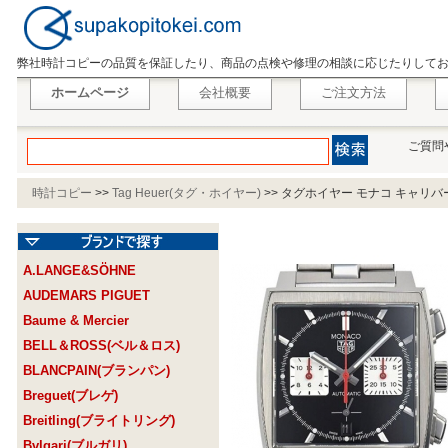
弊社時計コピーの品質を保証したり、商品の点検や修理の相談に応じたりして
ホームページ
会社概要
ご注文方法
ご質問
時計コピー
>>
Tag Heuer(タグ・ホイヤー)
>>
タグホイヤー モナコ キャリバーホイ
A.LANGE&SÖHNE
AUDEMARS PIGUET
Baume & Mercier
BELL＆ROSS(ベル＆ロス)
BLANCPAIN(ブランパン)
Breguet(ブレゲ)
Breitling(ブライトリング)
Bvlgari(ブルガリ)