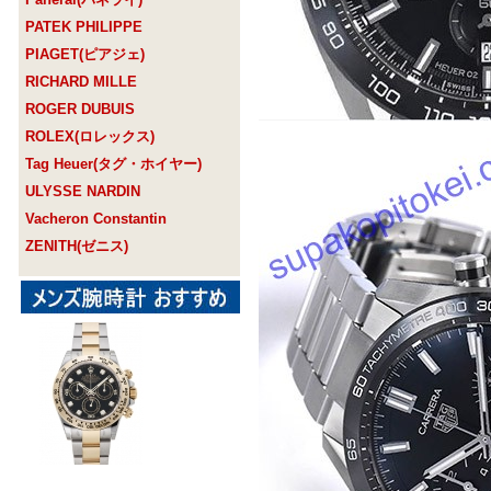
PATEK PHILIPPE
PIAGET(ピアジェ)
RICHARD MILLE
ROGER DUBUIS
ROLEX(ロレックス)
Tag Heuer(タグ・ホイヤー)
ULYSSE NARDIN
Vacheron Constantin
ZENITH(ゼニス)