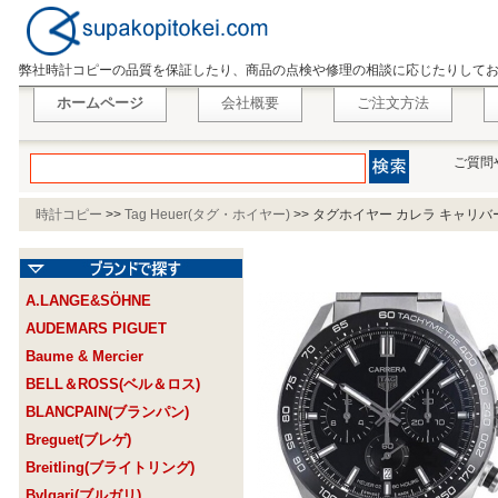
弊社時計コピーの品質を保証したり、商品の点検や修理の相談に応じたりして
ホームページ
会社概要
ご注文方法
ご質問
時計コピー
>>
Tag Heuer(タグ・ホイヤー)
>>
タグホイヤー カレラ キャリバーホ
A.LANGE&SÖHNE
AUDEMARS PIGUET
Baume & Mercier
BELL＆ROSS(ベル＆ロス)
BLANCPAIN(ブランパン)
Breguet(ブレゲ)
Breitling(ブライトリング)
Bvlgari(ブルガリ)