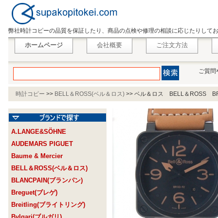
弊社時計コピーの品質を保証したり、商品の点検や修理の相談に応じたりして
ホームページ
会社概要
ご注文方法
ご質問
時計コピー
>>
BELL＆ROSS(ベル＆ロス)
>>
ベル＆ロス BELL＆ROSS BR
A.LANGE&SÖHNE
AUDEMARS PIGUET
Baume & Mercier
BELL＆ROSS(ベル＆ロス)
BLANCPAIN(ブランパン)
Breguet(ブレゲ)
Breitling(ブライトリング)
Bvlgari(ブルガリ)