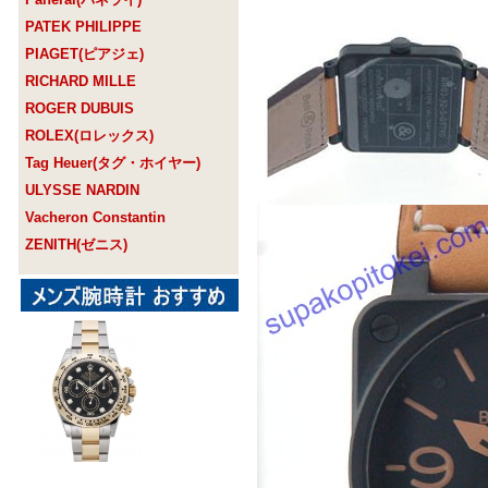
PATEK PHILIPPE
PIAGET(ピアジェ)
RICHARD MILLE
ROGER DUBUIS
ROLEX(ロレックス)
Tag Heuer(タグ・ホイヤー)
ULYSSE NARDIN
Vacheron Constantin
ZENITH(ゼニス)