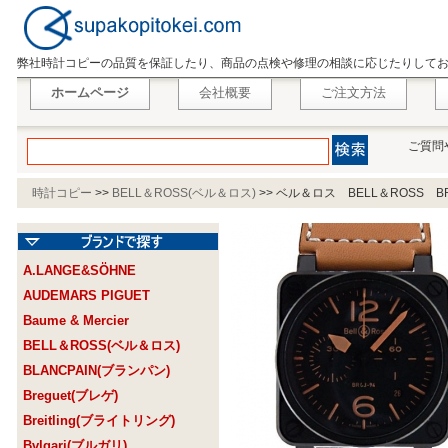
弊社時計コピーの品質を保証したり、商品の点検や修理の相談に応じたりして
ホームページ
会社概要
ご注文方法
ご質問
時計コピー
>>
BELL＆ROSS(ベル＆ロス)
>>
ベル＆ロス BELL＆ROSS BR
A.LANGE&SÖHNE
AUDEMARS PIGUET
Baume & Mercier
BELL＆ROSS(ベル＆ロス)
BLANCPAIN(ブランパン)
Breguet(ブレゲ)
Breitling(ブライトリング)
Bvlgari(ブルガリ)