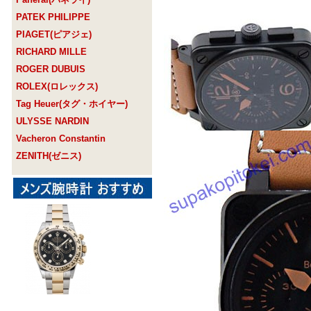
PATEK PHILIPPE
PIAGET(ピアジェ)
RICHARD MILLE
ROGER DUBUIS
ROLEX(ロレックス)
Tag Heuer(タグ・ホイヤー)
ULYSSE NARDIN
Vacheron Constantin
ZENITH(ゼニス)