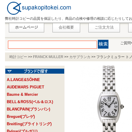
弊社時計コピーの品質を保証したり、商品の点検や修理の相談に応じたりして
ホームページ
会社概要
ご注文方法
ご質問
時計コピー
>>
FRANCK MULLER
>>
カサブランカ
>>
フランクミュラー トノ
A.LANGE&SÖHNE
AUDEMARS PIGUET
Baume & Mercier
BELL＆ROSS(ベル＆ロス)
BLANCPAIN(ブランパン)
Breguet(ブレゲ)
Breitling(ブライトリング)
Bvlgari(ブルガリ)