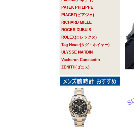
PATEK PHILIPPE
PIAGET(ピアジェ)
RICHARD MILLE
ROGER DUBUIS
ROLEX(ロレックス)
Tag Heuer(タグ・ホイヤー)
ULYSSE NARDIN
Vacheron Constantin
ZENITH(ゼニス)