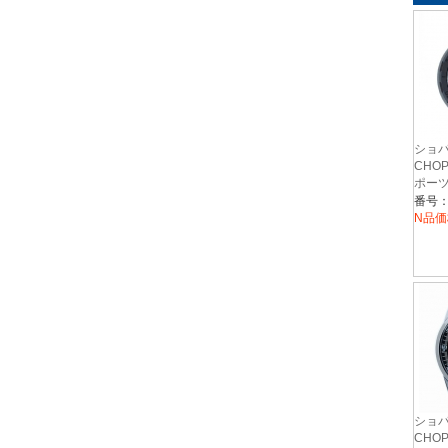
ショ
CHO
ポーツ
界50
番号：
ラミ
N品価
ショ
CHO