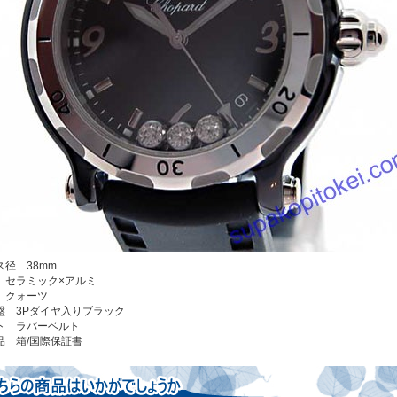
ス径 38mm
 セラミック×アルミ
 クォーツ
盤 3Pダイヤ入りブラック
ト ラバーベルト
品 箱/国際保証書