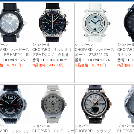
パール
ショパール
ショパール
ショパ
PARD ハッピース
CHOPARD ミッレミリ
CHOPARD ハッピース
CHOPA
 BE HAPPY 世
アGMTクロノ 自動巻
ポーツ 27/8245-23
ラミック
28/8507-
0本限定モデル セ
き 168992-3001
白 ホワイト 5P 革ベ
CHOPARD026
番号：CHOPARD025
番号：CHOPARD024
番号：CHO
ック×チタン
ルト クォーツ
格：41700円
N品価格：41700円
N品価格：41700円
N品価格：
パール
ショパール
ショパール
ショパ
PARD ミッレミリ
CHOPARD L.U.C スポ
CHOPARD グランプ
CHOPA