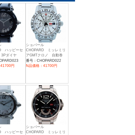
ール
ショパール
RD ハッピーセ
CHOPARD ミッレミリ
 3Pダイヤ
アGMTクロノ 自動巻
9001
き 15/8992-3
PARD023
番号：CHOPARD022
41700円
N品価格：41700円
ール
ショパール
RD ハッピーセ
CHOPARD ミッレミリ