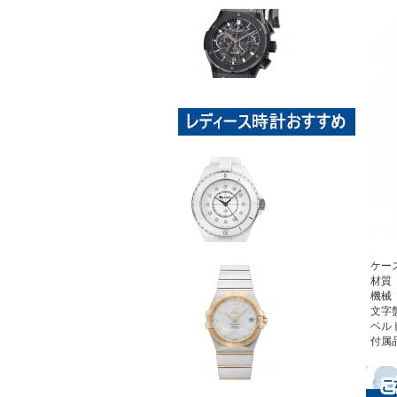
ケー
材質
機械
文字
ベル
付属