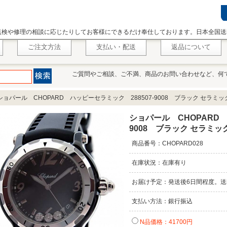
点検や修理の相談に応じたりしてお客様にできるだけ奉仕しております。日本全国送
ご注文方法
支払い・配送
返品について
ご質問やご相談、ご不満、商品のお問い合わせなど、何
ショパール CHOPARD ハッピーセラミック 288507-9008 ブラック セラミッ
ショパール CHOPARD 
9008 ブラック セラミッ
商品番号：CHOPARD028
在庫状況：在庫有り
お届け予定：発送後6日間程度。送
支払い方法：銀行振込
N品価格：41700円