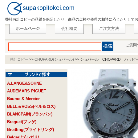
弊社時計コピーの品質を保証したり、商品の点検や修理の相談に応じたりして
ホームページ
会社概要
ご注文方法
ご質問
時計コピー
>>
CHOPARD(ショパール)
>>
ショパール CHOPARD ハッピー
A.LANGE&SÖHNE
AUDEMARS PIGUET
Baume & Mercier
BELL＆ROSS(ベル＆ロス)
BLANCPAIN(ブランパン)
Breguet(ブレゲ)
Breitling(ブライトリング)
Bvlgari(ブルガリ)