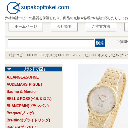
弊社時計コピーの品質を保証したり、商品の点検や修理の相談に応じたりして
ホームページ
会社概要
ご注文方法
ご質問
時計コピー
>>
OMEGA(オメガ)
>>
OMEGA - デ・ビル
>>
オメガ デビル プレス
A.LANGE&SÖHNE
AUDEMARS PIGUET
Baume & Mercier
BELL＆ROSS(ベル＆ロス)
BLANCPAIN(ブランパン)
Breguet(ブレゲ)
Breitling(ブライトリング)
Bvlgari(ブルガリ)