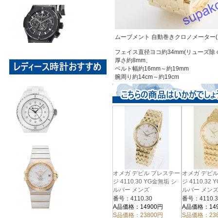
ムーブメント 自動巻きクロノメーター(
フェイス直径ヨコ約34mm(リューズ除く
厚さ約8mm、
ベルト幅約16mm～約19mm
腕周り約14cm～約19cm
オメガ デビル プレステー
オメガ デビ
ジ 4110.30 YG金無垢 シ
ジ 4110.32
ルバー メンズ
ルバー メン
番号：4110.30
番号：4110.3
A品価格：14900円
A品価格：14
S品価格：23800円
S品価格：23