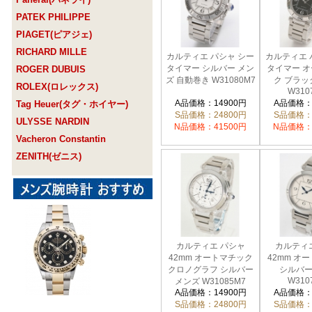
PATEK PHILIPPE
PIAGET(ピアジェ)
RICHARD MILLE
カルティエ パシャ シー
カルティエ 
タイマー シルバー メン
タイマー 
ROGER DUBUIS
ズ 自動巻き W31080M7
ク ブラッ
ROLEX(ロレックス)
W310
A品価格：14900円
A品価格：
Tag Heuer(タグ・ホイヤー)
S品価格：24800円
S品価格：
ULYSSE NARDIN
N品価格：41500円
N品価格：
Vacheron Constantin
ZENITH(ゼニス)
カルティエ パシャ
カルティ
42mm オートマチック
42mm オ
クロノグラフ シルバー
シルバー
W310
メンズ W31085M7
A品価格：14900円
A品価格：
S品価格：24800円
S品価格：