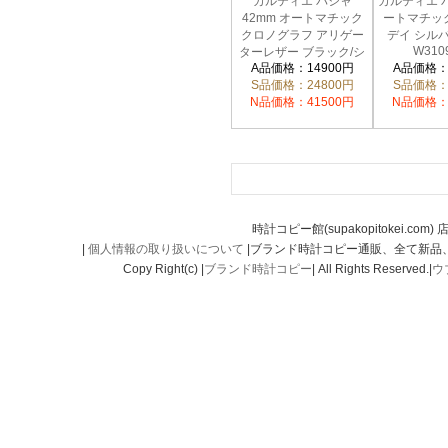
カルティエ パシャ
カルティエ パ
42mm オートマチック
ートマチッ
クロノグラフ アリゲー
デイ シル
W310
ターレザー ブラック/シ
A品価格：14900円
A品価格：
ルバー メンズ
S品価格：24800円
W3108555
S品価格：
N品価格：41500円
N品価格：
時計コピー館(supakopitokei.com) 
|
個人情報の取り扱いについて
|ブランド時計コピー通販、全て新品
Copy Right(c) |
ブランド時計コピー
| All Rights Reserved.|
ウ