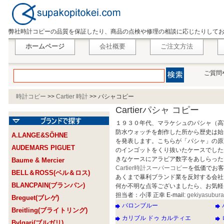
弊社時計コピーの品質を保証したり、商品の点検や修理の相談に応じたりして
ホームページ
会社概要
ご注文方法
ご質問
時計コピー
>>
Cartier 時計
>>
パシャコピー
Cartierパシャ コピー
１９３０年代、マラケシュのパシャ（高
防水ウォッチを創作した所から歴史は始
A.LANGE&SÖHNE
を発表します。こちらが「パシャ」の原
AUDEMARS PIGUET
のインゴットをくり抜いたケースでした
きなケースにアラビア数字をあしらった
Baume & Mercier
Cartier時計スーパーコピー
を低価でお客
BELL＆ROSS(ベル＆ロス)
あくまで暴利ブランド業を反対する会社
BLANCPAIN(ブランパン)
何か不明な点等ございましたら、お気軽
担当者：小澤 正幸 E-mail:
gekiyasubur
Breguet(ブレゲ)
バロンブルー
Breitling(ブライトリング)
カリブル ドゥ カルティエ
Bvlgari(ブルガリ)