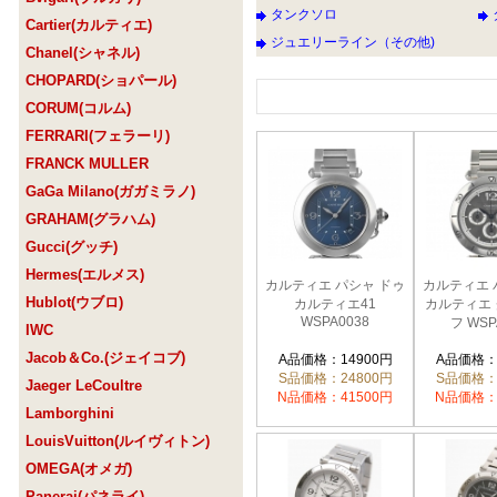
タンクソロ
Cartier(カルティエ)
ジュエリーライン（その他)
Chanel(シャネル)
CHOPARD(ショパール)
CORUM(コルム)
FERRARI(フェラーリ)
FRANCK MULLER
GaGa Milano(ガガミラノ)
GRAHAM(グラハム)
Gucci(グッチ)
Hermes(エルメス)
カルティエ パシャ ドゥ
カルティエ 
Hublot(ウブロ)
カルティエ41
カルティエ
WSPA0038
フ WSP
IWC
Jacob＆Co.(ジェイコブ)
A品価格：14900円
A品価格：
S品価格：24800円
S品価格：
Jaeger LeCoultre
N品価格：41500円
N品価格：
Lamborghini
LouisVuitton(ルイヴィトン)
OMEGA(オメガ)
Panerai(パネライ)