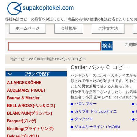
弊社時計コピーの品質を保証したり、商品の点検や修理の相談に応じたりして
ホームページ
会社概要
ご注文方法
ご質問
時計コピー
>>
Cartier 時計
>>
パシャＣコピー
Cartier パシャＣ コピー
パシャシリーズはルイ・カルティエがモ
頼されて作ったのが始まりです。やわら
A.LANGE&SÖHNE
として男女兼用で使える人気モデル。
AUDEMARS PIGUET
何か不明な点等ございましたら、お気軽
担当者：小澤 正幸 E-mail:
gekiyasubur
Baume & Mercier
バロンブルー
BELL＆ROSS(ベル＆ロス)
カリブル ドゥ カルティエ
BLANCPAIN(ブランパン)
タンクソロ
Breguet(ブレゲ)
ジュエリーライン（その他)
Breitling(ブライトリング)
Bvlgari(ブルガリ)