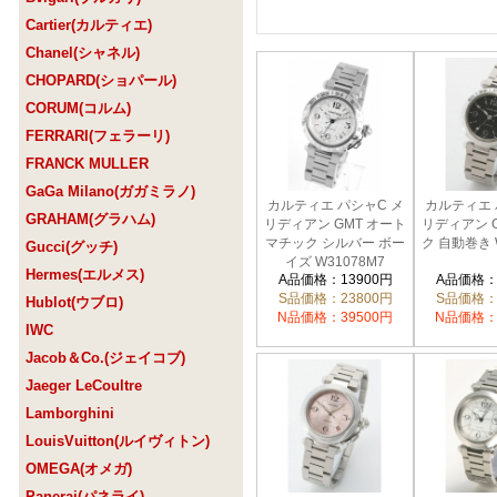
Cartier(カルティエ)
Chanel(シャネル)
CHOPARD(ショパール)
CORUM(コルム)
FERRARI(フェラーリ)
FRANCK MULLER
GaGa Milano(ガガミラノ)
カルティエ パシャC メ
カルティエ 
GRAHAM(グラハム)
リディアン GMT オート
リディアン 
マチック シルバー ボー
ク 自動巻き 
Gucci(グッチ)
イズ W31078M7
Hermes(エルメス)
A品価格：13900円
A品価格：
S品価格：23800円
S品価格：
Hublot(ウブロ)
N品価格：39500円
N品価格：
IWC
Jacob＆Co.(ジェイコブ)
Jaeger LeCoultre
Lamborghini
LouisVuitton(ルイヴィトン)
OMEGA(オメガ)
Panerai(パネライ)