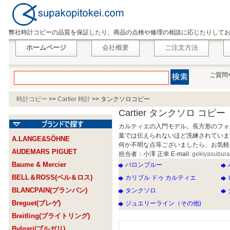
弊社時計コピーの品質を保証したり、商品の点検や修理の相談に応じたりして
ホームページ
会社概要
ご注文方法
ご質問
時計コピー
>>
Cartier 時計
>>
タンクソロコピー
Cartier タンクソロ コピー
カルティエの入門モデル。長方形のフォ
葉では伝えられないほど洗練されてい
A.LANGE&SÖHNE
何か不明な点等ございましたら、お気軽
AUDEMARS PIGUET
担当者：小澤 正幸 E-mail:
gekiyasubur
Baume & Mercier
バロンブルー
BELL＆ROSS(ベル＆ロス)
カリブル ドゥ カルティエ
BLANCPAIN(ブランパン)
タンクソロ
Breguet(ブレゲ)
ジュエリーライン（その他)
Breitling(ブライトリング)
Bvlgari(ブルガリ)