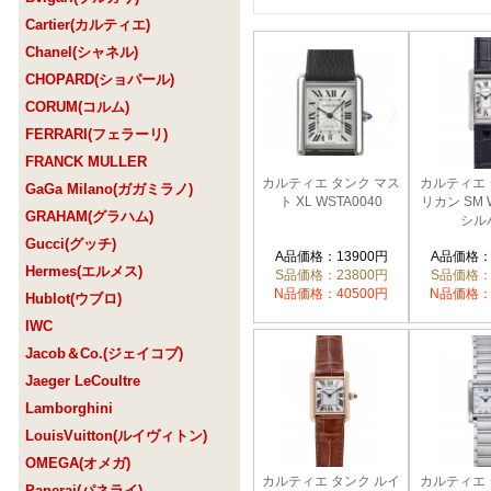
Cartier(カルティエ)
Chanel(シャネル)
CHOPARD(ショパール)
CORUM(コルム)
FERRARI(フェラーリ)
FRANCK MULLER
カルティエ タンク マス
カルティエ
GaGa Milano(ガガミラノ)
ト XL WSTA0040
リカン SM 
GRAHAM(グラハム)
シル
Gucci(グッチ)
A品価格：13900円
A品価格：
Hermes(エルメス)
S品価格：23800円
S品価格：
N品価格：40500円
N品価格：
Hublot(ウブロ)
IWC
Jacob＆Co.(ジェイコブ)
Jaeger LeCoultre
Lamborghini
LouisVuitton(ルイヴィトン)
OMEGA(オメガ)
カルティエ タンク ルイ
カルティエ
Panerai(パネライ)