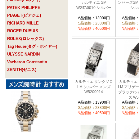
カルティエ SM
ンセーズSM 
PATEK PHILIPPE
WGTA0010 シルバー
シル
PIAGET(ピアジェ)
A品価格：13900円
A品価格：
RICHARD MILLE
S品価格：23800円
S品価格：
N品価格：40500円
N品価格：
ROGER DUBUIS
ROLEX(ロレックス)
Tag Heuer(タグ・ホイヤー)
ULYSSE NARDIN
Vacheron Constantin
ZENITH(ゼニス)
カルティエ タンクソロ
カルティエ
LM シルバー メンズ
LM アリゲ
W5200014
ブラック/シ
ズ W5
A品価格：13900円
A品価格：
S品価格：23800円
S品価格：
N品価格：40500円
N品価格：