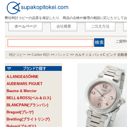
弊社時計コピーの品質を保証したり、商品の点検や修理の相談に応じたりして
ホームページ
会社概要
ご注文方法
ご質問
時計コピー
>>
Cartier 時計
>>
パシャＣ
>>
カルティエ パシャC ピンク 自動巻き
A.LANGE&SÖHNE
AUDEMARS PIGUET
Baume & Mercier
BELL＆ROSS(ベル＆ロス)
BLANCPAIN(ブランパン)
Breguet(ブレゲ)
Breitling(ブライトリング)
Bvlgari(ブルガリ)