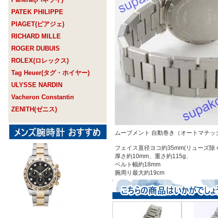
PATEK PHILIPPE
PIAGET(ピアジェ)
RICHARD MILLE
ROGER DUBUIS
ROLEX(ロレックス)
Tag Heuer(タグ・ホイヤー)
ULYSSE NARDIN
Vacheron Constantin
ZENITH(ゼニス)
ムーブメント 自動巻き（オートマチッ
フェイス直径ヨコ約35mm(リューズ除く
厚さ約10mm、重さ約115g、
ベルト幅約18mm
腕周り最大約19cm