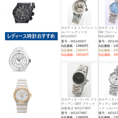
カルティエ ミスパシャ シ
カルティエ ミ
ルバー レディース
SM ブルー 
W3140007
W3140024
番号：W3140007
番号：W3140
A品価格：13900円
A品価格：13
S品価格：23800円
S品価格：23
N品価格：39500円
N品価格：39
カルティエ パシャC メリ
カルティエ パ
ディアン GMT ブラック
ディアン GM
自動巻き W31079M7
ック シルバー
W31078M7
番号：W31079M7
番号：W3107
A品価格：13900円
A品価格：13