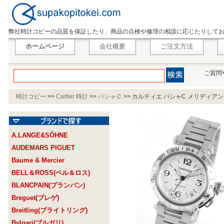
弊社時計コピーの品質を保証したり、商品の点検や修理の相談に応じたりして
ホームページ
会社概要
ご注文方法
ご質問
時計コピー
>>
Cartier 時計
>>
パシャＣ
>>
カルティエ パシャC メリディアン 
A.LANGE&SÖHNE
AUDEMARS PIGUET
Baume & Mercier
BELL＆ROSS(ベル＆ロス)
BLANCPAIN(ブランパン)
Breguet(ブレゲ)
Breitling(ブライトリング)
Bvlgari(ブルガリ)