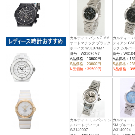
カルティエ パシャC MM
カルティエ パ
オートマチック ブラック
ディアン GM
ボーイズ W31076M7
ック シルバー
W31049M7
番号：W31076M7
番号：W3104
A品価格：13900円
A品価格：13
S品価格：23800円
S品価格：23
N品価格：39500円
N品価格：39
カルティエ ミスパシャ シ
カルティエ ミ
ルバー レディース
SM ブルー 
W3140007
W3140024