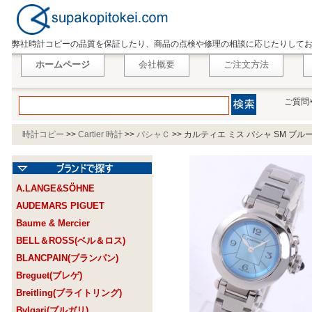
弊社時計コピーの品質を保証したり、商品の点検や修理の相談に応じたりして
ホームページ
会社概要
ご注文方法
ご質問
時計コピー
>>
Cartier 時計
>>
パシャＣ
>>
カルティエ ミス パシャ SM ブルー 
A.LANGE&SÖHNE
AUDEMARS PIGUET
Baume & Mercier
BELL＆ROSS(ベル＆ロス)
BLANCPAIN(ブランパン)
Breguet(ブレゲ)
Breitling(ブライトリング)
Bvlgari(ブルガリ)