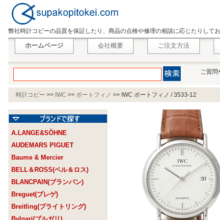
弊社時計コピーの品質を保証したり、商品の点検や修理の相談に応じたりして
ホームページ
会社概要
ご注文方法
ご質問
時計コピー
>>
IWC
>>
ポートフィノ
>>
IWC ポートフィノ / 3533-12
A.LANGE&SÖHNE
AUDEMARS PIGUET
Baume & Mercier
BELL＆ROSS(ベル＆ロス)
BLANCPAIN(ブランパン)
Breguet(ブレゲ)
Breitling(ブライトリング)
Bvlgari(ブルガリ)