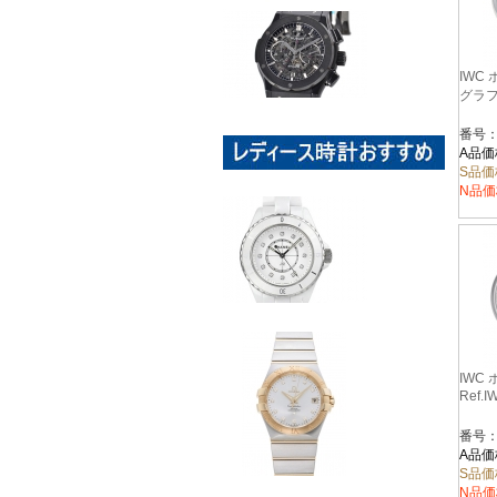
IWC
グラフ 
番号：I
A品価
S品価
N品価
IWC
Ref.I
番号：I
A品価
S品価
N品価