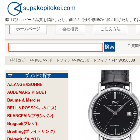
弊社時計コピーの品質を保証したり、商品の点検や修理の相談に応じたりして
ホームページ
会社概要
ご注文方法
ご質問
時計コピー
>>
IWC
>>
ポートフィノ
>>
IWC ポートフィノ / Ref.IW356308
A.LANGE&SÖHNE
AUDEMARS PIGUET
Baume & Mercier
BELL＆ROSS(ベル＆ロス)
BLANCPAIN(ブランパン)
Breguet(ブレゲ)
Breitling(ブライトリング)
Bvlgari(ブルガリ)