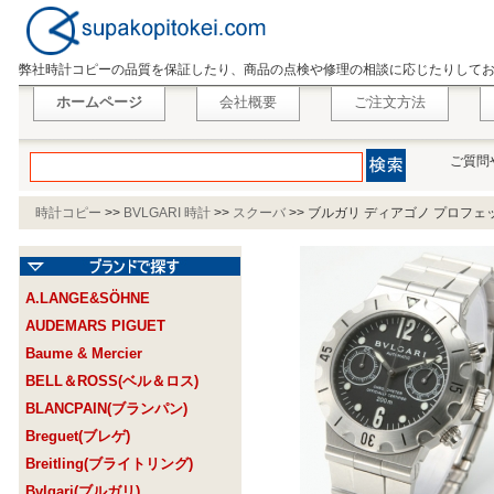
弊社時計コピーの品質を保証したり、商品の点検や修理の相談に応じたりして
ホームページ
会社概要
ご注文方法
ご質問
時計コピー
>>
BVLGARI 時計
>>
スクーバ
>>
ブルガリ ディアゴノ プロフェッ
A.LANGE&SÖHNE
AUDEMARS PIGUET
Baume & Mercier
BELL＆ROSS(ベル＆ロス)
BLANCPAIN(ブランパン)
Breguet(ブレゲ)
Breitling(ブライトリング)
Bvlgari(ブルガリ)