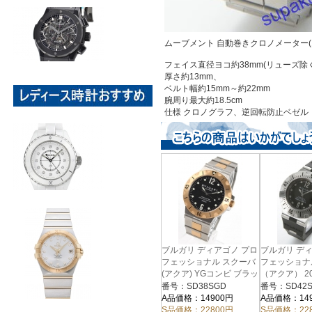
ムーブメント 自動巻きクロノメーター(
フェイス直径ヨコ約38mm(リューズ除く
厚さ約13mm、
ベルト幅約15mm～約22mm
腕周り最大約18.5cm
仕様 クロノグラフ、逆回転防止ベゼル
ブルガリ ディアゴノ プロ
ブルガリ デ
フェッショナル スクーバ
フェッショナ
(アクア) YGコンビ ブラッ
（アクア） 2
ク メンズ SD38SGD
バー ブラック
番号：SD38SGD
番号：SD42S
SD42SVD
A品価格：14900円
A品価格：14
S品価格：22800円
S品価格：22