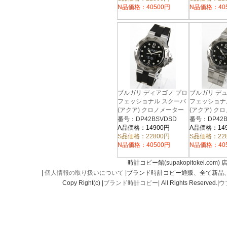
N品価格：40500円
N品価格：40
ブルガリ ディアゴノ プロ
ブルガリ デ
フェッショナル スクーバ
フェッショナ
(アクア) クロノメーター
(アクア) ク
ラバー ブラック メンズ
ブラック メ
番号：DP42BSVDSD
番号：DP42B
DP42BSVDSD
DP42BSSDS
A品価格：14900円
A品価格：14
S品価格：22800円
S品価格：22
N品価格：40500円
N品価格：40
時計コピー館(supakopitokei.com) 
|
個人情報の取り扱いについて
|ブランド時計コピー通販、全て新品
Copy Right(c) |
ブランド時計コピー
| All Rights Reserved.|
ウ