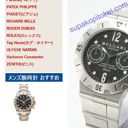
PATEK PHILIPPE
PIAGET(ピアジェ)
RICHARD MILLE
ROGER DUBUIS
ROLEX(ロレックス)
Tag Heuer(タグ・ホイヤー)
ULYSSE NARDIN
Vacheron Constantin
ZENITH(ゼニス)