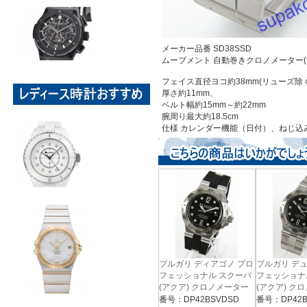
メーカー品番 SD38SSD
ムーブメント 自動巻きクロノメーター(
フェイス直径ヨコ約38mm(リューズ除く
厚さ約11mm、
ベルト幅約15mm～約22mm
腕周り最大約18.5cm
仕様 カレンダー機能（日付）、ねじ込
ブルガリ ディアゴノ プロ
ブルガリ デ
フェッショナル スクーバ
フェッショナ
(アクア) クロノメーター
(アクア) ク
ラバー ブラック メンズ
ブラック メ
番号：DP42BSVDSD
番号：DP42B