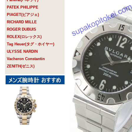
PATEK PHILIPPE
PIAGET(ピアジェ)
RICHARD MILLE
ROGER DUBUIS
ROLEX(ロレックス)
Tag Heuer(タグ・ホイヤー)
ULYSSE NARDIN
Vacheron Constantin
ZENITH(ゼニス)