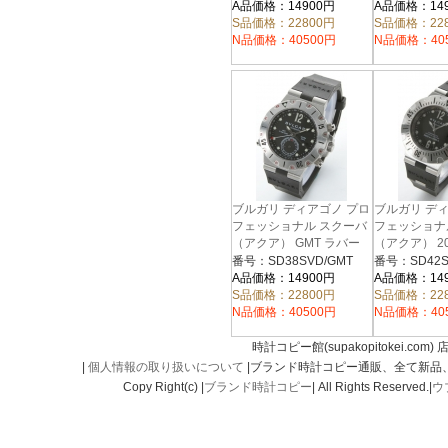
DP42BSVDSD
DP42BSSDS
A品価格：14900円
A品価格：14
S品価格：22800円
S品価格：22
N品価格：40500円
N品価格：40
ブルガリ ディアゴノ プロ
ブルガリ デ
フェッショナル スクーバ
フェッショナ
（アクア） GMT ラバー
（アクア） 2
ブラック メンズ
バー ブラック
番号：SD38SVD/GMT
番号：SD42S
SD38SVD/GMT
SD42SVD
A品価格：14900円
A品価格：14
S品価格：22800円
S品価格：22
N品価格：40500円
N品価格：40
時計コピー館(supakopitokei.com) 
|
個人情報の取り扱いについて
|ブランド時計コピー通販、全て新品
Copy Right(c) |
ブランド時計コピー
| All Rights Reserved.|
ウ