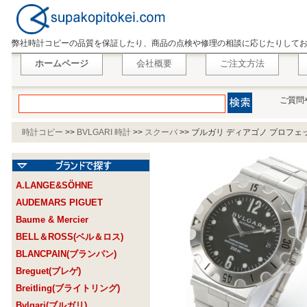
弊社時計コピーの品質を保証したり、商品の点検や修理の相談に応じたりして
ホームページ
会社概要
ご注文方法
ご質問
時計コピー
>>
BVLGARI 時計
>>
スクーバ
>>
ブルガリ ディアゴノ プロフェッ
A.LANGE&SÖHNE
AUDEMARS PIGUET
Baume & Mercier
BELL＆ROSS(ベル＆ロス)
BLANCPAIN(ブランパン)
Breguet(ブレゲ)
Breitling(ブライトリング)
Bvlgari(ブルガリ)