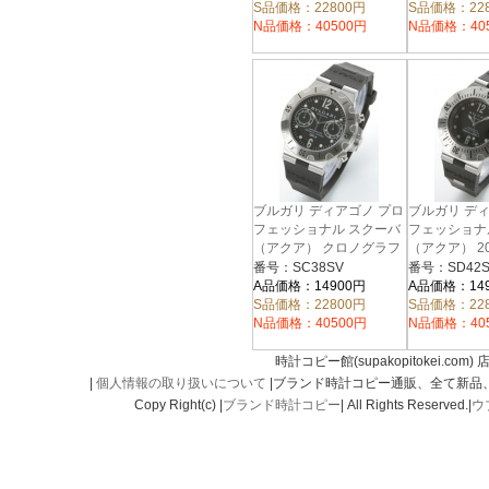
S品価格：22800円
S品価格：22
N品価格：40500円
N品価格：40
ブルガリ ディアゴノ プロ
ブルガリ デ
フェッショナル スクーバ
フェッショナ
（アクア） クロノグラフ
（アクア） 2
ラバー ブラック メンズ
バー ブラック
番号：SC38SV
番号：SD42S
SC38SV
SD42SVD
A品価格：14900円
A品価格：14
S品価格：22800円
S品価格：22
N品価格：40500円
N品価格：40
時計コピー館(supakopitokei.com) 
|
個人情報の取り扱いについて
|ブランド時計コピー通販、全て新品
Copy Right(c) |
ブランド時計コピー
| All Rights Reserved.|
ウ