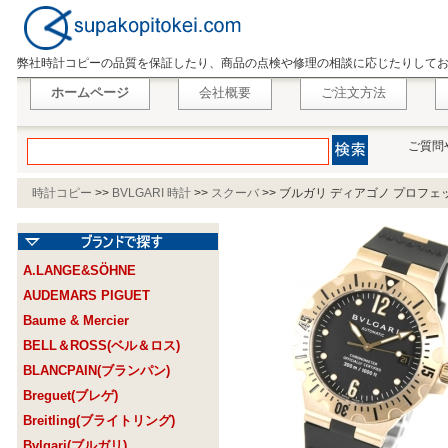
弊社時計コピーの品質を保証したり、商品の点検や修理の相談に応じたりして
ホームページ
会社概要
ご注文方法
ご質問
時計コピー
>>
BVLGARI 時計
>>
スクーバ
>>
ブルガリ ディアゴノ プロフェッシ
A.LANGE&SÖHNE
AUDEMARS PIGUET
Baume & Mercier
BELL＆ROSS(ベル＆ロス)
BLANCPAIN(ブランパン)
Breguet(ブレゲ)
Breitling(ブライトリング)
Bvlgari(ブルガリ)