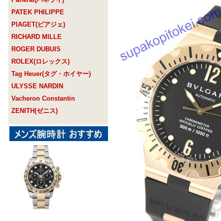
PATEK PHILIPPE
PIAGET(ピアジェ)
RICHARD MILLE
ROGER DUBUIS
ROLEX(ロレックス)
Tag Heuer(タグ・ホイヤー)
ULYSSE NARDIN
Vacheron Constantin
ZENITH(ゼニス)