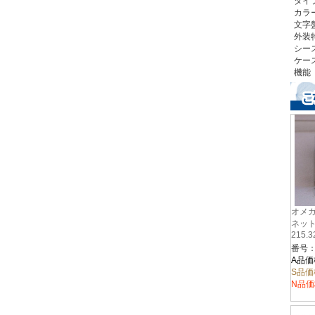
タイ
カラ
文字
外装
シー
ケース
機能
オメガ
ネッ
215.3
A品価
S品価
N品価