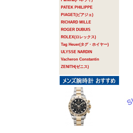
PATEK PHILIPPE
PIAGET(ピアジェ)
RICHARD MILLE
ROGER DUBUIS
ROLEX(ロレックス)
Tag Heuer(タグ・ホイヤー)
ULYSSE NARDIN
Vacheron Constantin
ZENITH(ゼニス)