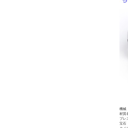
機械
材質
ブレ
宝石