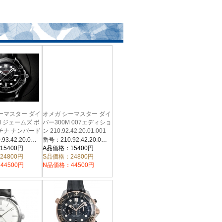
ーマスター ダイ
オメガ シーマスター ダイ
M ジェームズ ボ
バー300M 007エディショ
チナ ナンバード
ン 210.92.42.20.01.001
ョン
番号：210.93.42.20.01.001
番号：210.92.42.20.01.001
.20.01.001
15400円
A品価格：15400円
24800円
S品価格：24800円
44500円
N品価格：44500円