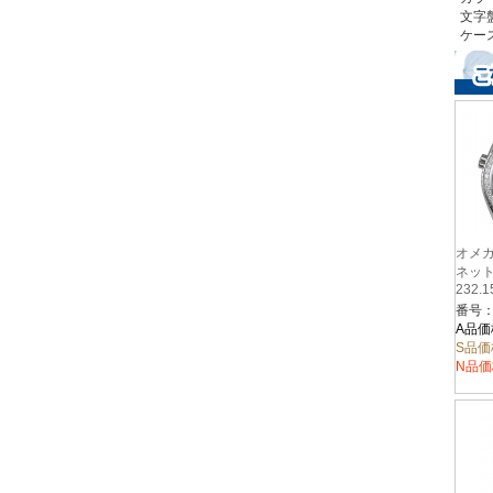
文字
ケース
オメガ
ネッ
232.1
A品価
S品価
N品価