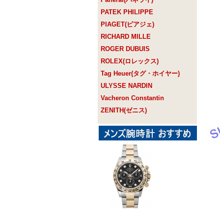
PATEK PHILIPPE
PIAGET(ピアジェ)
RICHARD MILLE
ROGER DUBUIS
ROLEX(ロレックス)
Tag Heuer(タグ・ホイヤー)
ULYSSE NARDIN
Vacheron Constantin
ZENITH(ゼニス)