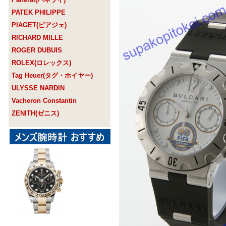
PATEK PHILIPPE
PIAGET(ピアジェ)
RICHARD MILLE
ROGER DUBUIS
ROLEX(ロレックス)
Tag Heuer(タグ・ホイヤー)
ULYSSE NARDIN
Vacheron Constantin
ZENITH(ゼニス)