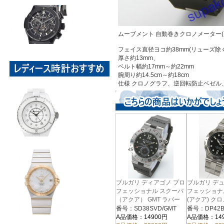
ムーブメント 自動巻きクロノメーター(
フェイス直径ヨコ約38mm(リューズ除く
厚さ約13mm、
ベルト幅約17mm～約22mm
腕周り約14.5cm～約18cm
仕様 クロノグラフ、逆回転防止ベゼル
ブルガリ ディアゴノ プロ
ブルガリ デ
フェッショナル スクーバ
フェッショナ
（アクア） GMT ラバー
(アクア) ク
ブラック メンズ
ブラック メ
番号：SD38SVD/GMT
番号：DP42B
SD38SVD/GMT
DP42BSSDS
A品価格：14900円
A品価格：14