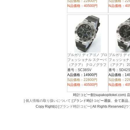
S品価格：22800円
S品価格：22
N品価格：40500円
N品価格：40
ブルガリ ディアゴノ プロ
ブルガリ デ
フェッショナル スクーバ
フェッショナ
（アクア） クロノグラフ
（アクア） 2
ラバー ブラック メンズ
バー ブラック
番号：SC38SV
番号：SD42S
SC38SV
SD42SVD
A品価格：14900円
A品価格：14
S品価格：22800円
S品価格：22
N品価格：40500円
N品価格：40
時計コピー館(supakopitokei.com) 
|
個人情報の取り扱いについて
|ブランド時計コピー通販、全て新品
Copy Right(c) |
ブランド時計コピー
| All Rights Reserved.|
ウ