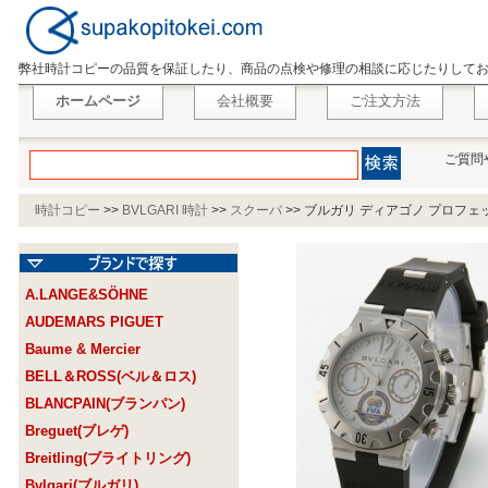
弊社時計コピーの品質を保証したり、商品の点検や修理の相談に応じたりして
ホームページ
会社概要
ご注文方法
ご質問
時計コピー
>>
BVLGARI 時計
>>
スクーバ
>>
ブルガリ ディアゴノ プロフェッ
A.LANGE&SÖHNE
AUDEMARS PIGUET
Baume & Mercier
BELL＆ROSS(ベル＆ロス)
BLANCPAIN(ブランパン)
Breguet(ブレゲ)
Breitling(ブライトリング)
Bvlgari(ブルガリ)