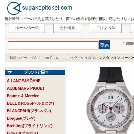
弊社時計コピーの品質を保証したり、商品の点検や修理の相談に応じたりして
ホームページ
会社概要
ご注文方法
ご質問
時計コピー
>>
Vacheron Constantin
>>
ヴァシュロンコンスタンタン オーバーシーズ
A.LANGE&SÖHNE
AUDEMARS PIGUET
Baume & Mercier
BELL＆ROSS(ベル＆ロス)
BLANCPAIN(ブランパン)
Breguet(ブレゲ)
Breitling(ブライトリング)
Bvlgari(ブルガリ)