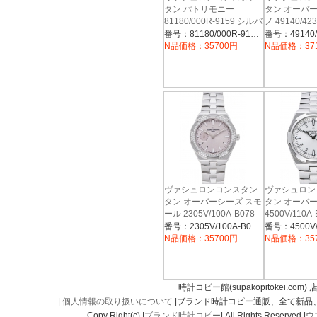
タン パトリモニー
タン オーバ
81180/000R-9159 シルバ
ノ 49140/42
ー
ルバー
番号：81180/000R-9159
番号：49140/
N品価格：35700円
N品価格：37
ヴァシュロンコンスタン
ヴァシュロン
タン オーバーシーズ スモ
タン オーバ
ール 2305V/100A-B078
4500V/110A
ローズベージュ
ー
番号：2305V/100A-B078
N品価格：35700円
N品価格：35
時計コピー館(supakopitokei.com) 
|
個人情報の取り扱いについて
|ブランド時計コピー通販、全て新品
Copy Right(c) |
ブランド時計コピー
| All Rights Reserved.|
ウ