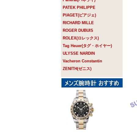
PATEK PHILIPPE
PIAGET(ピアジェ)
RICHARD MILLE
ROGER DUBUIS
ROLEX(ロレックス)
Tag Heuer(タグ・ホイヤー)
ULYSSE NARDIN
Vacheron Constantin
ZENITH(ゼニス)