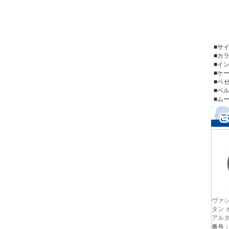
■
■
■イ
■ケ
■
■
■ム
ヴァ
タン 
アルタイ
9511