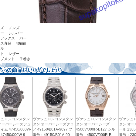
サイズ メンズ
カラー シルバー
ンデックス バー
ース直径 40mm
ベゼル
ベルト レザー
ーブメント 手巻き
シュロンコンスタン
ヴァシュロンコンスタン
ヴァシュロンコンスタン
ヴァシュ
オーバーシーズデュ
タン オーバーシーズクロ
タン オーバーシーズ
タン オー
ム 47450/000W-
ノ 49150/B01A-9097 ブ
4500V/000R-B127 シル
ール 2305
 グレー
ラック
バー
ローズベ
番号：47450/000W-9511
番号：49150/B01A-9097
番号：4500V/000R-B127