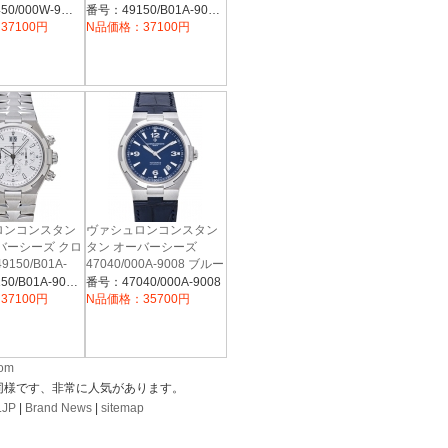
レー
ラック
番号：47450/000W-9511
番号：49150/B01A-9097
37100円
N品価格：37100円
ロンコンスタン
ヴァシュロンコンスタン
バーシーズ クロ
タン オーバーシーズ
150/B01A-
47040/000A-9008 ブルー
ルバー
番号：49150/B01A-9095
番号：47040/000A-9008
37100円
N品価格：35700円
com
同様です、非常に人気があります。
.JP
|
Brand News
|
sitemap