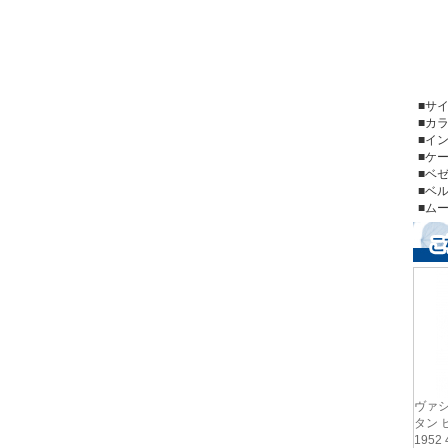
■
■
■イ
■ケ
■
■
■ム
ヴァ
タン 
1952