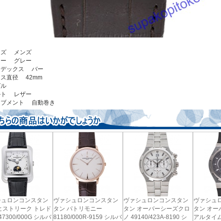
サイズ メンズ
カラー グレー
ンデックス バー
ース直径 42mm
ベゼル
ベルト レザー
ーブメント 自動巻き
シュロンコンスタン
ヴァシュロンコンスタン
ヴァシュロンコンスタン
ヴァシュ
ヒストリーク トレド
タン パトリモニー
タン オーバーシーズクロ
タン オ
 47300/000G シルバ
81180/000R-9159 シルバ
ノ 49140/423A-8190 シ
アルタイム 