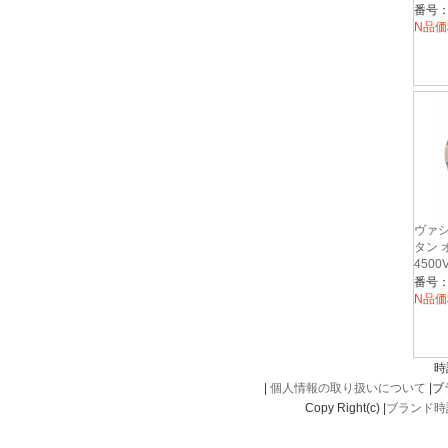
ー
番号：1
N品価
ヴァ
タン 
4500
バー
N品価
時
|
個人情報の取り扱いについて
|
Copy Right(c) |
ブランド時