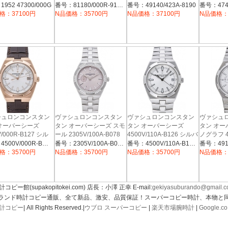
ー
ルバー
9511 グ
952 47300/000G
番号：81180/000R-9159
番号：49140/423A-8190
格：37100円
N品価格：35700円
N品価格：37100円
N品価格：
シュロンコンスタン
ヴァシュロンコンスタン
ヴァシュロンコンスタン
ヴァシュ
オーバーシーズ
タン オーバーシーズ スモ
タン オーバーシーズ
タン オー
V/000R-B127 シル
ール 2305V/100A-B078
4500V/110A-B126 シルバ
ノグラフ 49
ローズベージュ
ー
9095 シ
番号：4500V/000R-B127
番号：2305V/100A-B078
番号：4500V/110A-B126
格：35700円
N品価格：35700円
N品価格：35700円
N品価格：
計コピー館(supakopitokei.com) 店長：小澤 正幸 E-mail:
gekiyasuburando@gmail.
ブランド時計コピー通販、全て新品、激安、品質保証！スーパーコピー時計、本物と
計コピー
| All Rights Reserved.|
ウブロ スーパーコピー
|
楽天市場腕時計
|
Google.co