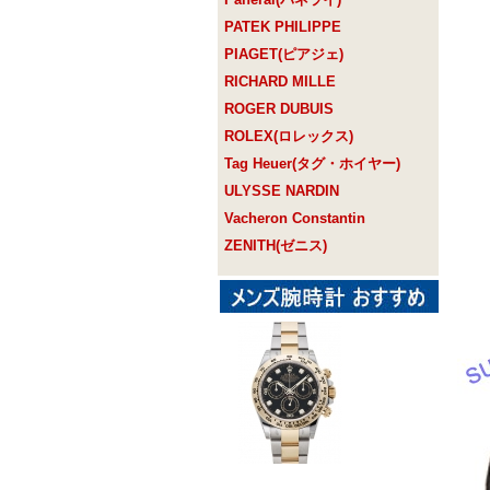
PATEK PHILIPPE
PIAGET(ピアジェ)
RICHARD MILLE
ROGER DUBUIS
ROLEX(ロレックス)
Tag Heuer(タグ・ホイヤー)
ULYSSE NARDIN
Vacheron Constantin
ZENITH(ゼニス)