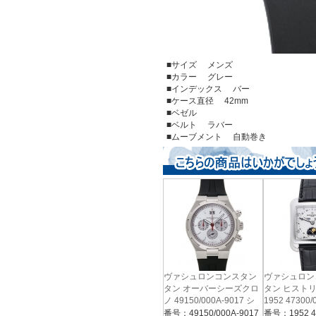
■サイズ メンズ
■カラー グレー
■インデックス バー
■ケース直径 42mm
■ベゼル
■ベルト ラバー
■ムーブメント 自動巻き
ヴァシュロンコンスタン
ヴァシュロン
タン オーバーシーズクロ
タン ヒスト
ノ 49150/000A-9017 シ
1952 47300
ルバー
ー
番号：49150/000A-9017
番号：1952 4