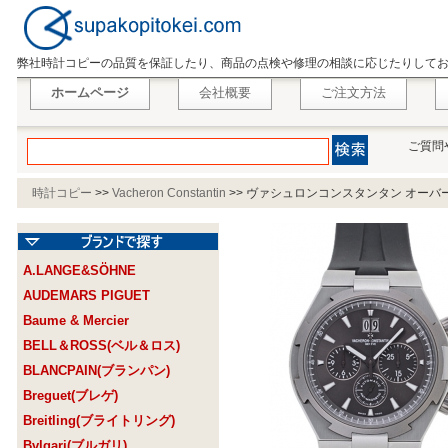
弊社時計コピーの品質を保証したり、商品の点検や修理の相談に応じたりして
ホームページ
会社概要
ご注文方法
ご質問
時計コピー
>>
Vacheron Constantin
>>
ヴァシュロンコンスタンタン オーバーシーズ
A.LANGE&SÖHNE
AUDEMARS PIGUET
Baume & Mercier
BELL＆ROSS(ベル＆ロス)
BLANCPAIN(ブランパン)
Breguet(ブレゲ)
Breitling(ブライトリング)
Bvlgari(ブルガリ)