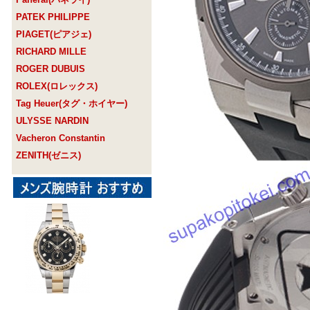
PATEK PHILIPPE
PIAGET(ピアジェ)
RICHARD MILLE
ROGER DUBUIS
ROLEX(ロレックス)
Tag Heuer(タグ・ホイヤー)
ULYSSE NARDIN
Vacheron Constantin
ZENITH(ゼニス)